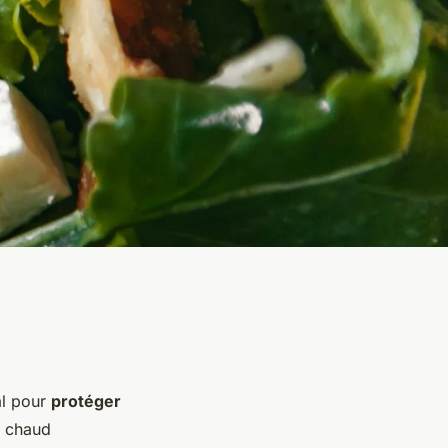
al pour
protéger
t chaud