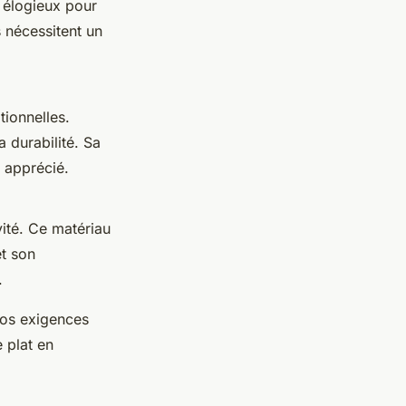
s élogieux pour
s nécessitent un
ionnelles.
a durabilité. Sa
s apprécié.
vité. Ce matériau
et son
.
vos exigences
 plat en