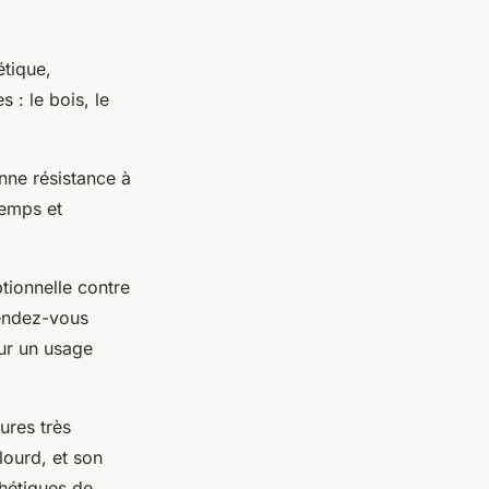
étique,
 : le bois, le
onne résistance à
temps et
ptionnelle contre
endez-vous
our un usage
ures très
lourd, et son
thétiques de