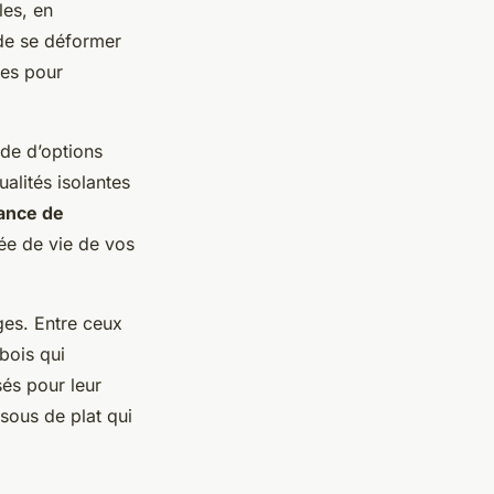
les, en
 de se déformer
les pour
ude d’options
ualités isolantes
ance de
rée de vie de vos
ges. Entre ceux
 bois qui
és pour leur
ssous de plat qui