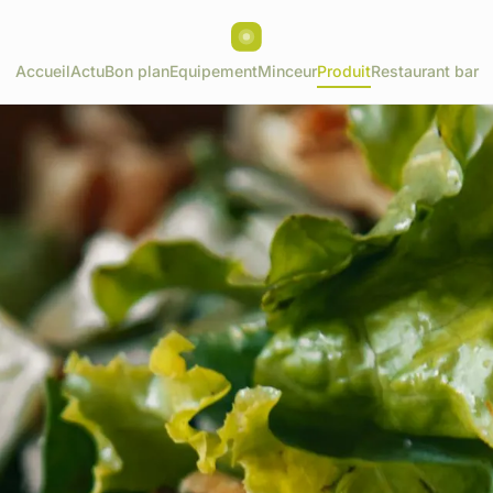
Accueil
Actu
Bon plan
Equipement
Minceur
Produit
Restaurant bar