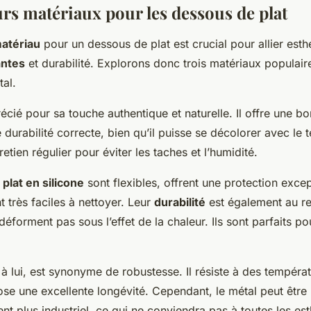
urs matériaux pour les dessous de plat
atériau
pour un dessous de plat est crucial pour allier esth
antes
et durabilité. Explorons donc trois matériaux populaires
tal.
écié pour sa touche authentique et naturelle. Il offre une b
e durabilité correcte, bien qu’il puisse se décolorer avec le 
etien régulier pour éviter les taches et l’humidité.
plat en silicone
sont flexibles, offrent une protection exce
t très faciles à nettoyer. Leur
durabilité
est également au r
 déforment pas sous l’effet de la chaleur. Ils sont parfaits p
 à lui, est synonyme de robustesse. Il résiste à des températ
se une excellente longévité. Cependant, le métal peut être 
nt plus industriel, ce qui ne conviendra pas à toutes les es