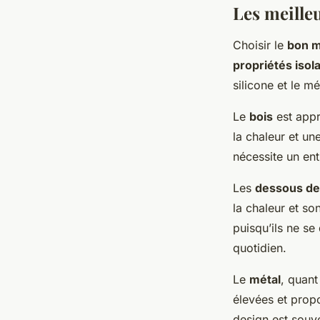
Les meille
Choisir le
bon m
propriétés isol
silicone et le mé
Le
bois
est appr
la chaleur et un
nécessite un entr
Les
dessous de 
la chaleur et son
puisqu’ils ne se
quotidien.
Le
métal
, quant
élevées et propo
design est souve