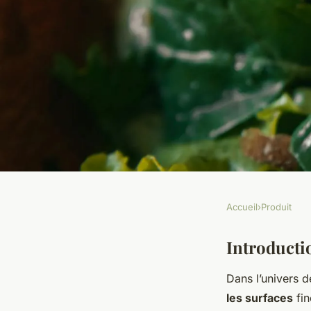
Accueil
›
Produit
PRODUIT
Les meilleurs desso
Introducti
Dans l’univers d
protéger votre table
les surfaces
fin