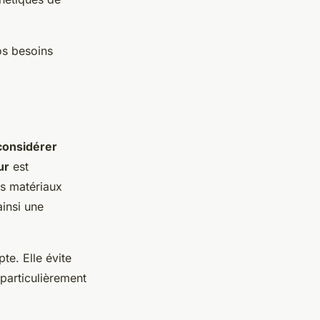
os besoins
 considérer
ur
est
es matériaux
insi une
te. Elle évite
 particulièrement