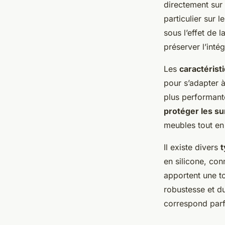
directement sur 
Aya
•
15 janvier 2025
•
6 min de lecture
particulier sur 
sous l’effet de 
préserver l’inté
Les
caractérist
pour s’adapter à
plus performante
protéger les su
meubles tout en
Il existe divers
t
en silicone, conn
apportent une t
robustesse et du
correspond parf