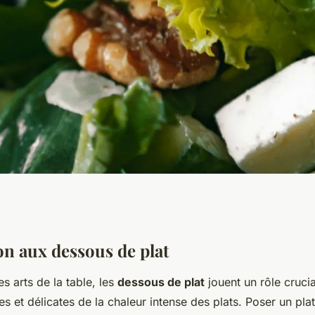
us de plat pour
on aux dessous de plat
es arts de la table, les
dessous de plat
jouent un rôle cruci
 en verre
es et délicates de la chaleur intense des plats. Poser un pla