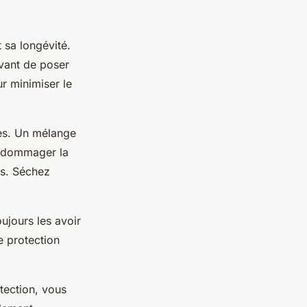
 sa longévité.
ant de poser
r minimiser le
ces. Un mélange
 endommager la
es. Séchez
ujours les avoir
e protection
tection, vous