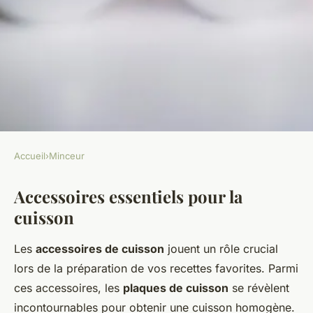
Accueil
›
Minceur
MINCEUR
Accessoires essentiels pour la
Les meilleurs accessoires pour
cuisson
votre four
Les
accessoires de cuisson
jouent un rôle crucial
Aya
•
15 janvier 2025
•
6 min de lecture
lors de la préparation de vos recettes favorites. Parmi
ces accessoires, les
plaques de cuisson
se révèlent
incontournables pour obtenir une cuisson homogène.