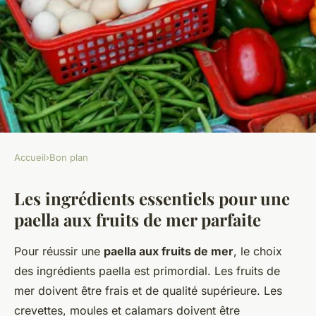
Accueil
›
Bon plan
BON PLAN
Les ingrédients essentiels pour une
Les secrets infaillibles pour
paella aux fruits de mer parfaite
une paella aux fruits de mer
avec des grains de riz parfaits !
Pour réussir une
paella aux fruits de mer
, le choix
des ingrédients paella est primordial. Les fruits de
Aya
•
15 janvier 2025
•
4 min de lecture
mer doivent être frais et de qualité supérieure. Les
crevettes, moules et calamars doivent être