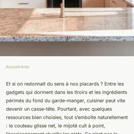
Accueil
›
Actu
ACTU
Top équipements efficaces
Et si on redonnait du sens à nos placards ? Entre les
gadgets qui dorment dans les tiroirs et les ingrédients
pour améliorer votre cuisine
périmés du fond du garde-manger, cuisiner peut vite
devenir un casse-tête. Pourtant, avec quelques
Anicette
•
27/05/2026 13:58
•
10 min de lecture
ressources bien choisies, tout s’emboîte naturellement
: le couteau glisse net, le mijoté cuit à point,