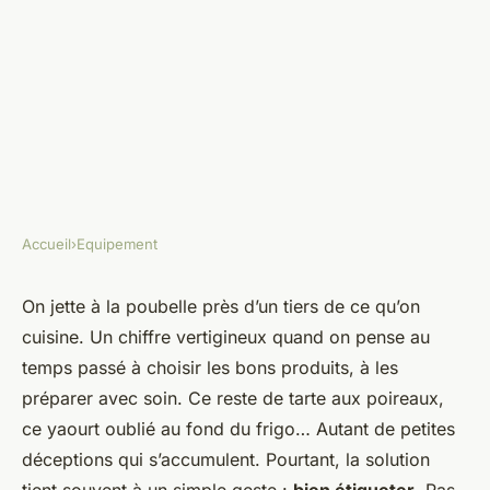
Accueil
›
Equipement
EQUIPEMENT
Top conseils pour optimiser
On jette à la poubelle près d’un tiers de ce qu’on
cuisine. Un chiffre vertigineux quand on pense au
l'étiquetage des produits et
temps passé à choisir les bons produits, à les
réduire le gaspillage
préparer avec soin. Ce reste de tarte aux poireaux,
ce yaourt oublié au fond du frigo… Autant de petites
Jean-Guillaume
•
30/03/2026 11:05
•
8 min de lecture
déceptions qui s’accumulent. Pourtant, la solution