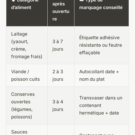
après
d’aliment
marquage conseillé
ouvertu
re
Laitage
Étiquette adhésive
(yaourt,
3 à 7
résistante ou feutre
crème,
jours
effaçable
fromage frais)
Viande /
2 à 3
Autocollant date +
poisson cuits
jours
nom du plat
Conserves
Transvaser dans un
ouvertes
3 à 4
contenant
(légumes,
jours
hermétique + date
poissons)
Sauces