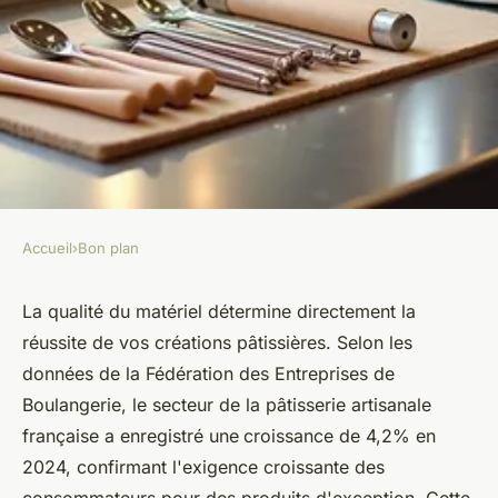
Accueil
›
Bon plan
BON PLAN
Découvrez les
La qualité du matériel détermine directement la
réussite de vos créations pâtissières. Selon les
incontournables ustensiles de
données de la Fédération des Entreprises de
pâtisserie professionnels
Boulangerie, le secteur de la pâtisserie artisanale
française a enregistré une
croissance de 4,2% en
Aya
•
9 février 2026
•
7 min de lecture
2024, confirmant l'exigence croissante des