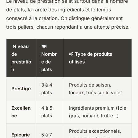
Le niveau de prestation se lit surtout dans le nombre
de plats, la rareté des ingrédients et le temps
consacré à la création. On distingue généralement
trois paliers, chacun répondant à une attente précise.
️ Niveau
🍽️
de
Nombr
🌱 Type de produits
prestatio
e de
utilisés
n
plats
3 à 4
Produits de saison,
Prestige
plats
locaux, triés sur le volet
Excellen
4 à 5
Ingrédients premium (foie
ce
plats
gras, homard, truffe…)
Produits exceptionnels,
Epicurie
5 à 7