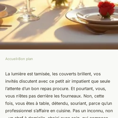
Accueil
›
Bon plan
BON PLAN
Comment choisir un chef à
La lumière est tamisée, les couverts brillent, vos
invités discutent avec ce petit air impatient que seule
domicile pour vos événements
l’attente d’un bon repas procure. Et pourtant, vous,
en 2026
vous n’êtes pas derrière les fourneaux. Non, cette
fois, vous êtes à table, détendu, souriant, parce qu’un
François-Xavier
•
17/03/2026 07:02
•
12 min de lecture
professionnel s’affaire en cuisine. Pas un inconnu, non