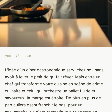
Accueil
›
Bon plan
BON PLAN
Les 5 critères essentiels pour
L’idée d’un dîner gastronomique servi chez soi, sans
avoir à lever le petit doigt, fait rêver. Mais entre un
sélectionner un chef à
chef qui transforme votre cuisine en scène de crime
domicile en 2026
culinaire et celui qui orchestre un ballet fluide et
savoureux, la marge est étroite. De plus en plus de
François-Xavier
•
30/03/2026 14:30
•
10 min de lecture
particuliers osent franchir le pas, pour un