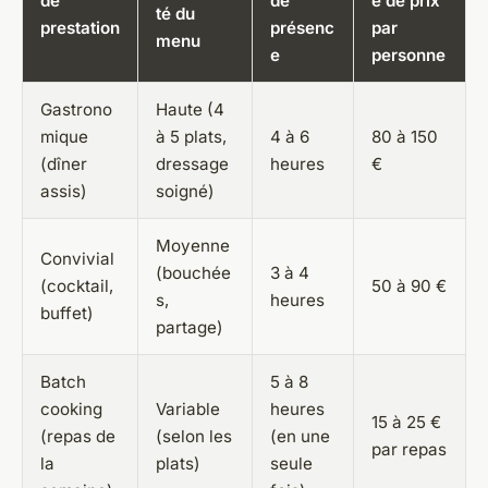
de
de
e de prix
té du
prestation
présenc
par
menu
e
personne
Gastrono
Haute (4
mique
à 5 plats,
4 à 6
80 à 150
(dîner
dressage
heures
€
assis)
soigné)
Moyenne
Convivial
(bouchée
3 à 4
(cocktail,
50 à 90 €
s,
heures
buffet)
partage)
Batch
5 à 8
cooking
Variable
heures
15 à 25 €
(repas de
(selon les
(en une
par repas
la
plats)
seule